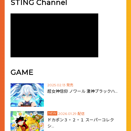
STING Channel
GAME
2025.02.13 発売
超女神信仰 ノワール 激神ブラックハ…
NEW
2026.01.29 配信
ドカポン３・２・１ スーパーコレク
シ…